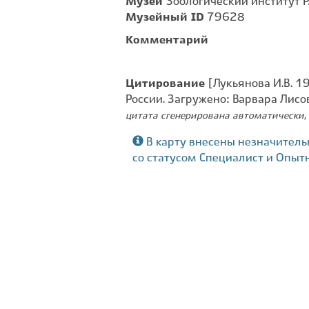
Музей
Зоологический институт Р
Музейный ID
79628
Комментарий
Цитирование
[Лукьянова И.В. 19
России. Загружено: Варвара Лисо
цитата сгенерирована автоматически, 
В карту внесены незначитель
со статусом Специалист и Опыт