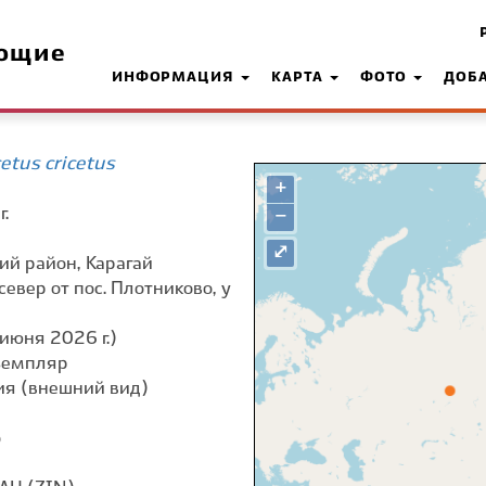
ющие
ИНФОРМАЦИЯ
КАРТА
ФОТО
ДОБ
etus cricetus
+
.
−
⤢
ий район, Карагай
север от пос. Плотниково, у
июня 2026 г.)
земпляр
я (внешний вид)
о