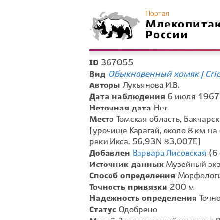
Портал
Млекопита
России
367055
ID
Обыкновенный хомяк | Cric
Вид
Авторы
Лукьянова И.В.
Дата наблюдения
6 июля 1967 г
Неточная дата
Нет
Место
Томская область, Бакчарск
[урочище Карагай, около 8 км на 
реки Икса, 56,93N 83,007E]
Добавлен
Варвара Лисовская
(6 
Источник данных
Музейный эк
Способ определения
Морфологи
Точность привязки
200 м
Надежность определения
Точн
Статус
Одобрено