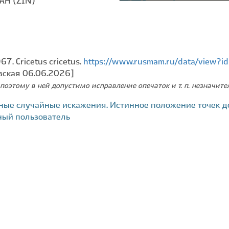
АН (ZIN)
67. Cricetus cricetus.
https://www.rusmam.ru/data/view?
вская 06.06.2026]
поэтому в ней допустимо исправление опечаток и т. п. незначит
ные случайные искажения. Истинное положение точек д
ный пользователь