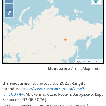
−
⤢
©
OpenStreetMap
contributors.
Модератор
Игорь Моролдоев
Цитирование
[Васильева В.К. 2023. Rangifer
tarandus.
https://www.rusmam.ru/data/view?
id=363744
. Млекопитающие России. Загружено: Вера
Васильева 03.06.2026]
цитата сгенерирована автоматически, поэтому в ней