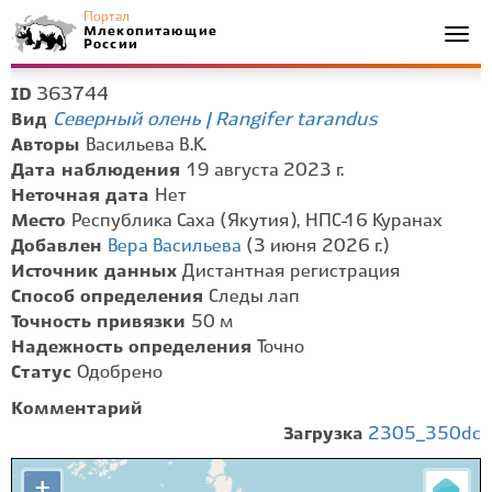
Портал
Млекопитающие
Togg
России
navi
363744
ID
Северный олень | Rangifer tarandus
Вид
Авторы
Васильева В.К.
Дата наблюдения
19 августа 2023 г.
Неточная дата
Нет
Место
Республика Саха (Якутия), НПС-16 Куранах
Добавлен
Вера Васильева
(3 июня 2026 г.)
Источник данных
Дистантная регистрация
Способ определения
Следы лап
Точность привязки
50 м
Надежность определения
Точно
Статус
Одобрено
Комментарий
Загрузка
2305_350dc
+