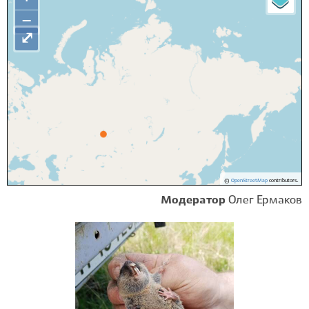
−
⤢
©
OpenStreetMap
contributors.
Модератор
Олег Ермаков