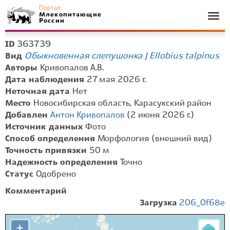
Портал
Млекопитающие
Togg
России
navi
363739
ID
Обыкновенная слепушонка | Ellobius talpinus
Вид
Авторы
Кривопалов А.В.
Дата наблюдения
27 мая 2026 г.
Неточная дата
Нет
Место
Новосибирская область, Карасукский район
Добавлен
Антон Кривопалов
(2 июня 2026 г.)
Источник данных
Фото
Способ определения
Морфология (внешний вид)
Точность привязки
50 м
Надежность определения
Точно
Статус
Одобрено
Комментарий
Загрузка
206_0f68e
+